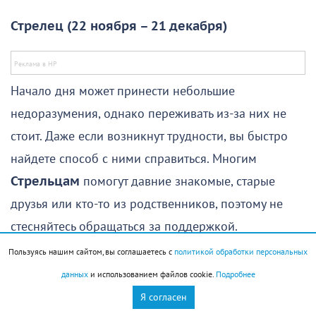
Стрелец (22 ноября – 21 декабря)
Начало дня может принести небольшие
недоразумения, однако переживать из-за них не
стоит. Даже если возникнут трудности, вы быстро
найдете способ с ними справиться. Многим
Стрельцам
помогут давние знакомые, старые
друзья или кто-то из родственников, поэтому не
стесняйтесь обращаться за поддержкой.
Пользуясь нашим сайтом, вы соглашаетесь с
политикой обработки персональных
Самой удачной частью дня станет его середина,
данных
и использованием файлов cookie.
Подробнее
особенно для тех, кто отправится в поездку.
Я согласен
Путешествие окажется не только приятным, но и