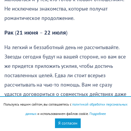
Не исключены знакомства, которые получат
романтическое продолжение.
Рак
(
21 июня
–
22 июля
)
На легкий и беззаботный день не рассчитывайте.
Звезды сегодня будут на вашей стороне, но вам все
же придется приложить усилия, чтобы достичь
поставленных целей. Едва ли стоит всерьез
рассчитывать на чью-то помощь. Вам не сразу
удастся договориться о совместных действиях даже
с проверенными союзниками. Не исключены
Пользуясь нашим сайтом, вы соглашаетесь с
политикой обработки персональных
горячие споры из-за пустяков, взаимные
данных
и использованием файлов cookie.
Подробнее
претензии.
Я согласен