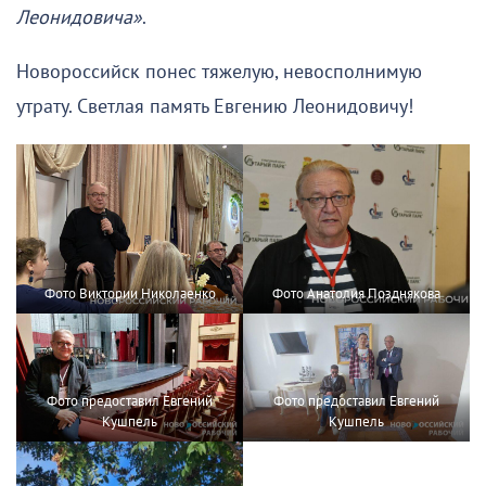
Леонидовича»
.
Новороссийск понес тяжелую, невосполнимую
утрату. Светлая память Евгению Леонидовичу!
Фото Виктории Николаенко
Фото Анатолия Позднякова
Фото предоставил Евгений
Фото предоставил Евгений
Кушпель
Кушпель