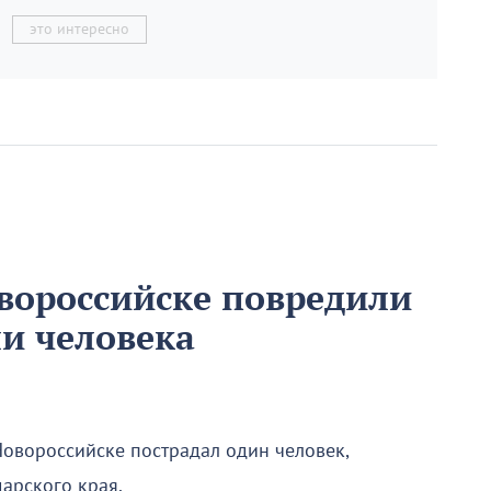
это интересно
вороссийске повредили
и человека
Новороссийске пострадал один человек,
арского края.