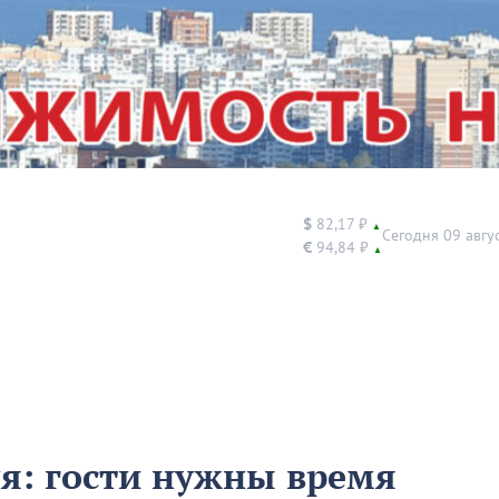
$
82,17 ₽
▲
Сегодня 09 авгу
€
94,84 ₽
▲
ня: гости нужны время