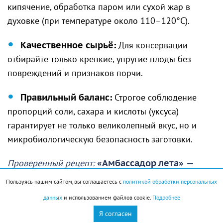
кипячение, обработка паром или сухой жар в
духовке (при температуре около 110–120°C).
Качественное сырьё:
Для консервации
отбирайте только крепкие, упругие плоды без
повреждений и признаков порчи.
Правильный баланс:
Строгое соблюдение
пропорций соли, сахара и кислоты (уксуса)
гарантирует не только великолепный вкус, но и
микробиологическую безопасность заготовки.
Проверенный рецепт:
«Амбассадор лета»
—
маринованные огурчики с листьями
Пользуясь нашим сайтом, вы соглашаетесь с
политикой обработки персональных
смородины и хрена.
данных
и использованием файлов cookie.
Подробнее
Приготовьте маринад: на 1 литр воды добавьте 1,5
Я согласен