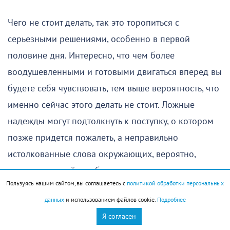
Чего не стоит делать, так это торопиться с
серьезными решениями, особенно в первой
половине дня. Интересно, что чем более
воодушевленными и готовыми двигаться вперед вы
будете себя чувствовать, тем выше вероятность, что
именно сейчас этого делать не стоит. Ложные
надежды могут подтолкнуть к поступку, о котором
позже придется пожалеть, а неправильно
истолкованные слова окружающих, вероятно,
станут причиной ошибок.
Пользуясь нашим сайтом, вы соглашаетесь с
политикой обработки персональных
Вторая половина дня пройдет гораздо спокойнее и
данных
и использованием файлов cookie.
Подробнее
предсказуемее. Она позволит вернуться к делам,
Я согласен
которые были запланированы раньше, и спокойно