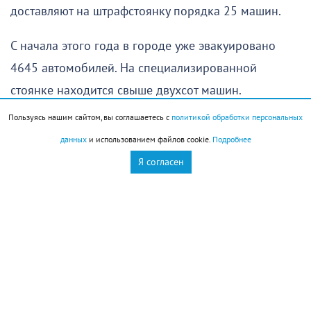
доставляют на штрафстоянку порядка 25 машин.
С начала этого года в городе уже эвакуировано
4645 автомобилей. На специализированной
стоянке находится свыше двухсот машин.
Пользуясь нашим сайтом, вы соглашаетесь с
политикой обработки персональных
— Наша задача в первую очередь обеспечить
данных
и использованием файлов cookie.
Подробнее
контроль главных транспортных магистралей в
Я согласен
центре города. Это улицы Советов, Энгельса, Мира,
Новороссийской республики. Здесь больше всего
фиксируем нарушителей, из-за которых образуются
пробки и затруднен проезд в другие районы
города, — пояснил Роберт Гиваргизов, начальник
МУП «Муниципальный пассажирский транспорт
Новороссийска». На территории именно этого