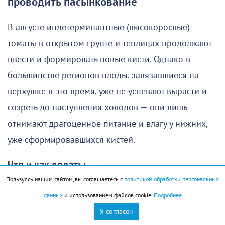
проводить пасынкование
В августе индетерминантные (высокорослые)
томаты в открытом грунте и теплицах продолжают
цвести и формировать новые кисти. Однако в
большинстве регионов плоды, завязавшиеся на
верхушке в это время, уже не успевают вырасти и
созреть до наступления холодов — они лишь
отнимают драгоценное питание и влагу у нижних,
уже сформировавшихся кистей.
Что и как делать:
Пользуясь нашим сайтом, вы соглашаетесь с
политикой обработки персональных
Вершкование (прищипка верхушки):
В
данных
и использованием файлов cookie.
Подробнее
середине или конце августа (в зависимости от
Я согласен
региона) над последней кистью с завязями