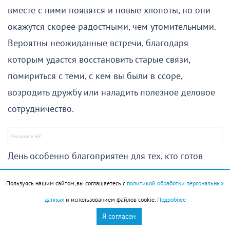
вместе с ними появятся и новые хлопоты, но они
окажутся скорее радостными, чем утомительными.
Вероятны неожиданные встречи, благодаря
которым удастся восстановить старые связи,
помириться с теми, с кем вы были в ссоре,
возродить дружбу или наладить полезное деловое
сотрудничество.
День особенно благоприятен для тех, кто готов
отказаться от привычной рутины. Смена
Пользуясь нашим сайтом, вы соглашаетесь с
политикой обработки персональных
обстановки, поездка или посещение нового места
данных
и использованием файлов cookie.
Подробнее
подарят не только яркие впечатления, но и ценный
Я согласен
опыт. Вы сможете узнать что-то полезное или