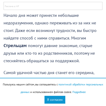
Начало дня может принести небольшие
недоразумения, однако переживать из-за них не
стоит. Даже если возникнут трудности, вы быстро
найдете способ с ними справиться. Многим
Стрельцам
помогут давние знакомые, старые
друзья или кто-то из родственников, поэтому не
стесняйтесь обращаться за поддержкой.
Самой удачной частью дня станет его середина,
особенно для тех, кто отправится в поездку.
Пользуясь нашим сайтом, вы соглашаетесь с
политикой обработки персональных
Путешествие окажется не только приятным, но и
данных
и использованием файлов cookie.
Подробнее
полезным, подарит яркие впечатления и
Я согласен
положительные эмоции. Не исключены интересные