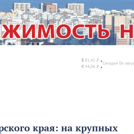
$
81,41 ₽
▲
Сегодня 06 авгу
€
94,06 ₽
▲
ского края: на крупных