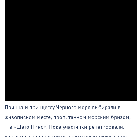
Принца и принцессу Черного моря выбирали в
живописном месте, пропитанном морским бризом,
– в «Шато Пино». Пока участники репетировали,
внося последние штрихи в рисунок конкурса, под