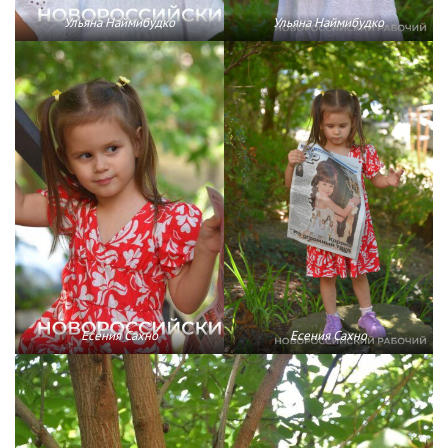
Ульяна Наймибудко
Ульяна Наймибудко
Есения Сахно
Есения Сахно