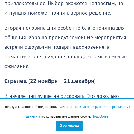
привлекательное. Выбор окажется непростым, но
интуиция поможет принять верное решение.
Вторая половина дня особенно благоприятна для
общения. Хорошо пройдут семейные мероприятия,
встречи с друзьями подарят вдохновение, а
романтическое свидание оправдает самые смелые
ожидания.
Стрелец
(
22 ноября
–
21 декабря
)
В начале дня лучше не рисковать. Это довольно
сложное время, когда многим Стрельцам будет
Пользуясь нашим сайтом, вы соглашаетесь с
политикой обработки персональных
трудно правильно оценить ситуацию.
данных
и использованием файлов cookie.
Подробнее
Представители знака могут строить иллюзии или
Я согласен