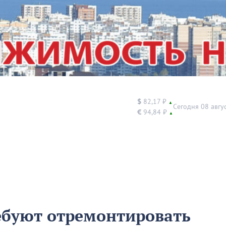
$
82,17 ₽
▲
Сегодня 08 авгу
€
94,84 ₽
▲
ебуют отремонтировать