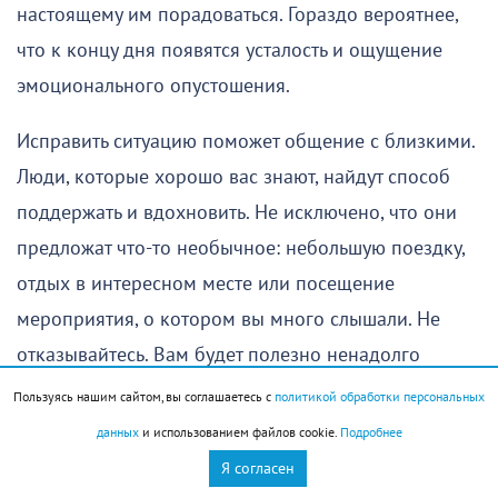
настоящему им порадоваться. Гораздо вероятнее,
что к концу дня появятся усталость и ощущение
эмоционального опустошения.
Исправить ситуацию поможет общение с близкими.
Люди, которые хорошо вас знают, найдут способ
поддержать и вдохновить. Не исключено, что они
предложат что-то необычное: небольшую поездку,
отдых в интересном месте или посещение
мероприятия, о котором вы много слышали. Не
отказывайтесь. Вам будет полезно ненадолго
сменить обстановку и отвлечься от забот.
Пользуясь нашим сайтом, вы соглашаетесь с
политикой обработки персональных
данных
и использованием файлов cookie.
Подробнее
Правда, полностью выбросить мысли о делах из
Я согласен
головы окажется непросто. Вам придется