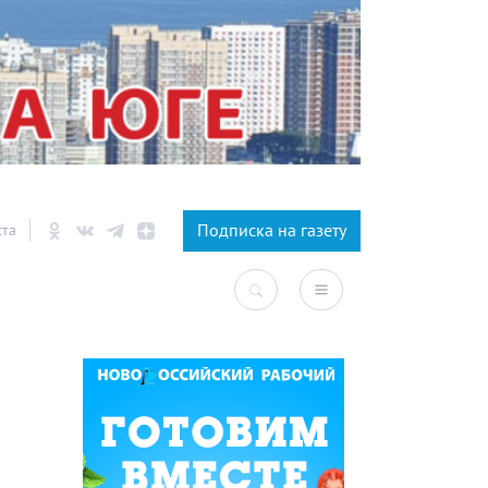
×
Подписка на газету
ста