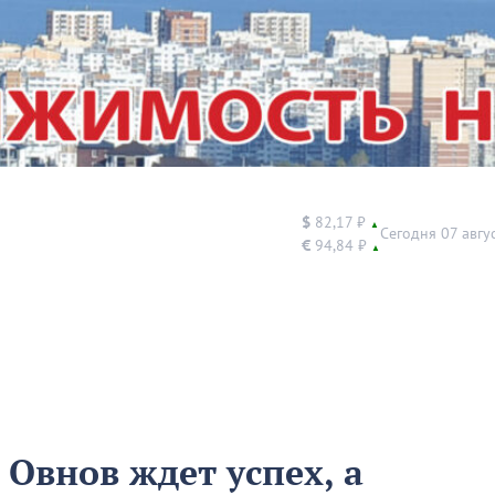
$
82,17 ₽
▲
Сегодня 07 авгу
€
94,84 ₽
▲
 Овнов ждет успех, а