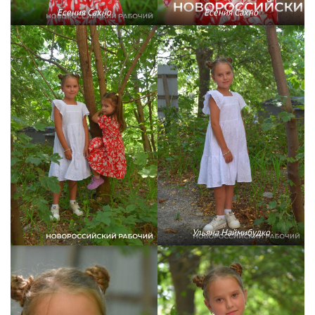
Есения Сахно
Есения Сахно
Ульяна Наймибудко