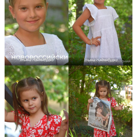
Ульяна Наймибудко
Ульяна Наймибудко