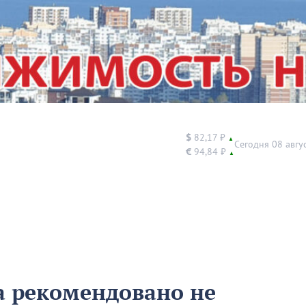
$
82,17 ₽
▲
Сегодня 08 авгу
€
94,84 ₽
▲
а рекомендовано не