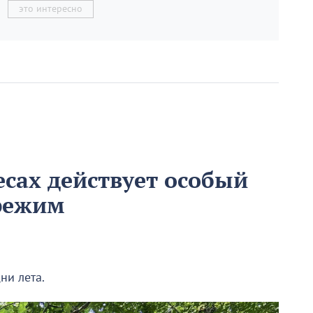
это интересно
есах действует особый
режим
ни лета.