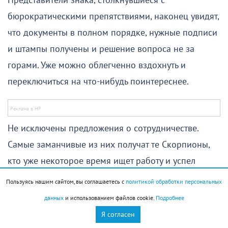
Представители знака, столкнувшиеся с
бюрократическими препятствиями, наконец увидят,
что документы в полном порядке, нужные подписи
и штампы получены и решение вопроса не за
горами. Уже можно облегченно вздохнуть и
переключиться на что-нибудь поинтереснее.
Не исключены предложения о сотрудничестве.
Самые заманчивые из них получат те Скорпионы,
кто уже некоторое время ищет работу и успел
рассмотреть несколько вариантов. Если вы уже
Пользуясь нашим сайтом, вы соглашаетесь с
политикой обработки персональных
мысленно согласились на какое-то неплохое
данных
и использованием файлов cookie.
Подробнее
предложение, сегодня может появиться еще более
Я согласен
привлекательное. Выбор окажется непростым, но