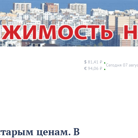
$
81,41 ₽
▲
Сегодня 07 авгу
€
94,06 ₽
▲
старым ценам. В