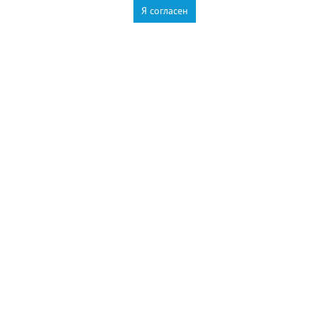
Я согласен
Новороссийск
Новости Новороссийск
это интересно