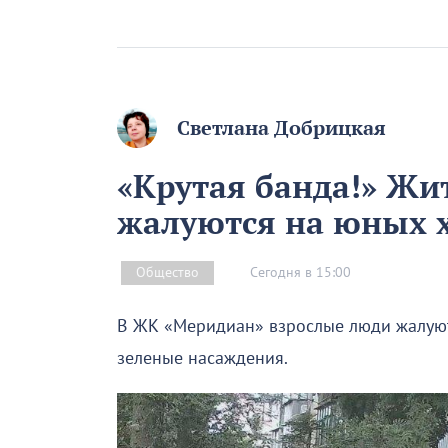
Светлана Добрицкая
«Крутая банда!» Жи
жалуются на юных 
Сегодня в 15:00
Общество
В ЖК «Меридиан» взрослые люди жалуютс
зеленые насаждения.