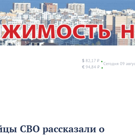
$
82,17 ₽
▲
Сегодня 09 авгу
€
94,84 ₽
▲
йцы СВО рассказали о