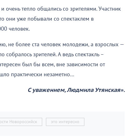
 и очень тепло общались со зрителями. Участник
то они уже побывали со спектаклем в
000 человек.
нию, не более ста человек молодежи, а взрослых —
ло собралось зрителей. А ведь спектакль –
тересен был бы всем, вне зависимости от
рошло практически незаметно…
С уважением, Людмила Утянская».
ости Новороссийск
это интересно