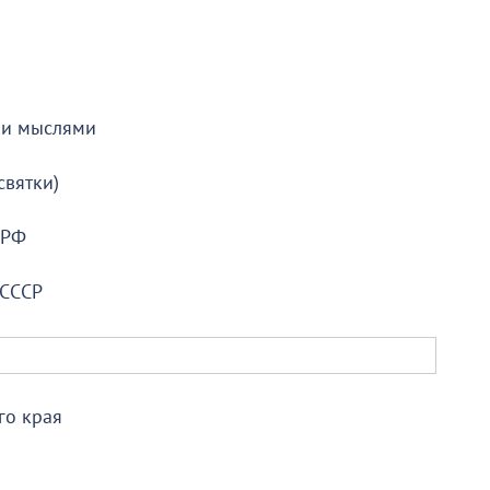
ми мыслями
святки)
 РФ
 СССР
го края