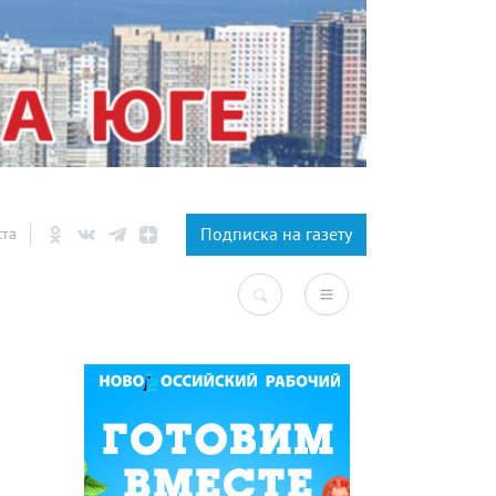
×
Подписка на газету
ста