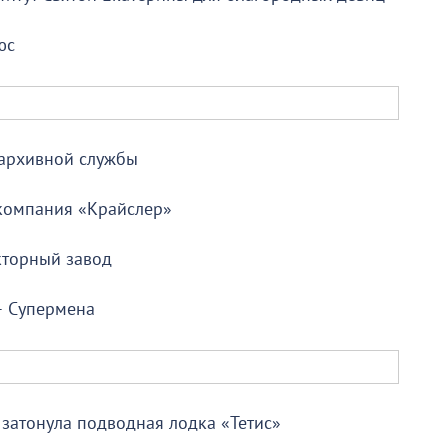
юс
 архивной службы
компания «Крайслер»
кторный завод
— Супермена
затонула подводная лодка «Тетис»