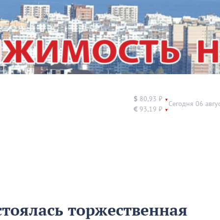
$
80,93 ₽
▼
Сегодня 06 авгу
€
93,19 ₽
▼
стоялась торжественная