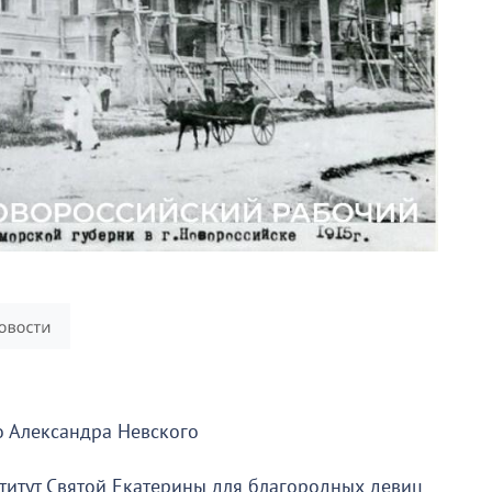
о Александра Невского
ститут Святой Екатерины для благородных девиц