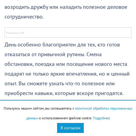
возродить дружбу или наладить полезное деловое
сотрудничество.
День особенно благоприятен для тех, кто готов
отказаться от привычной рутины. Смена
обстановки, поездка или посещение нового места
подарят не только яркие впечатления, но и ценный
опыт. Вы сможете узнать что-то полезное или
приобрести навыки, которые вскоре пригодятся.
Во второй половине дня наступит особенно
Пользуясь нашим сайтом, вы соглашаетесь с
политикой обработки персональных
удачное время для решения серьезных
данных
и использованием файлов cookie.
Подробнее
практических и финансовых вопросов. Если вы
Я согласен