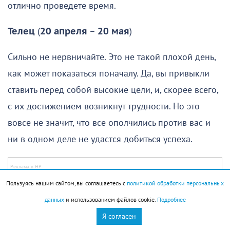
отлично проведете время.
Телец
(
20 апреля
–
20 мая
)
Сильно не нервничайте. Это не такой плохой день,
как может показаться поначалу. Да, вы привыкли
ставить перед собой высокие цели, и, скорее всего,
с их достижением возникнут трудности. Но это
вовсе не значит, что все ополчились против вас и
ни в одном деле не удастся добиться успеха.
Пользуясь нашим сайтом, вы соглашаетесь с
политикой обработки персональных
Решение многих вопросов потребует от вас усилий,
данных
и использованием файлов cookie.
Подробнее
и, скорее всего, придется прибегнуть к
Я согласен
нестандартным методам. Если вы следуете примеру