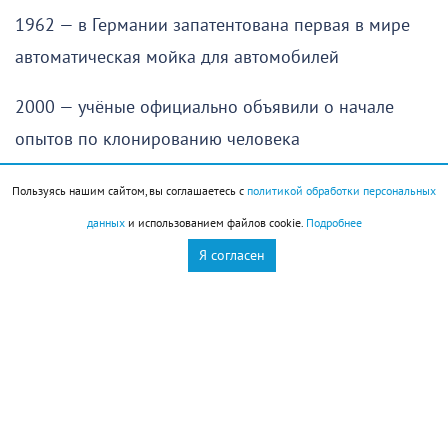
1962 — в Германии запатентована первая в мире
автоматическая мойка для автомобилей
2000 — учёные официально объявили о начале
опытов по клонированию человека
2000 — в Москве совершён террористический акт в
Пользуясь нашим сайтом, вы соглашаетесь с
политикой обработки персональных
подземном переходе под Пушкинской площадью
данных
и использованием файлов cookie.
Подробнее
Я согласен
2008 — открылись XXIX летние Олимпийские игры в
Пекине (Китай)
2008 — трагедия в Южной Осетии. В день открытия
олимпийских игр, когда во все времена было
принято прекращать любые войны, юго-осетинская