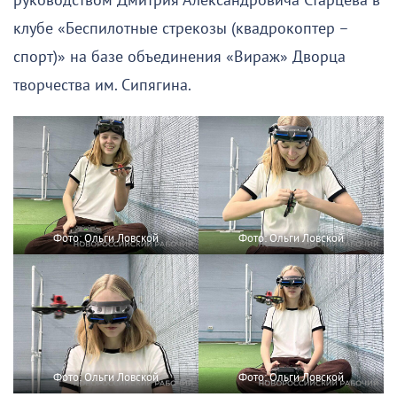
руководством Дмитрия Александровича Старцева в
клубе «Беспилотные стрекозы (квадрокоптер –
спорт)» на базе объединения «Вираж» Дворца
творчества им. Сипягина.
Фото: Ольги Ловской
Фото: Ольги Ловской
Фото: Ольги Ловской
Фото: Ольги Ловской