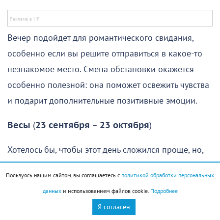
Вечер подойдет для романтического свидания,
особенно если вы решите отправиться в какое-то
незнакомое место. Смена обстановки окажется
особенно полезной: она поможет освежить чувства
и подарит дополнительные позитивные эмоции.
Весы
(
23 сентября
–
23 октября
)
Хотелось бы, чтобы этот день сложился проще, но,
увы, влияние позитивных тенденций будет
Пользуясь нашим сайтом, вы соглашаетесь с
политикой обработки персональных
довольно умеренным. Само по себе это было бы не
данных
и использованием файлов cookie.
Подробнее
так плохо, если бы
Весы
были настроены ничего
Я согласен
особенного не предпринимать и готовы были