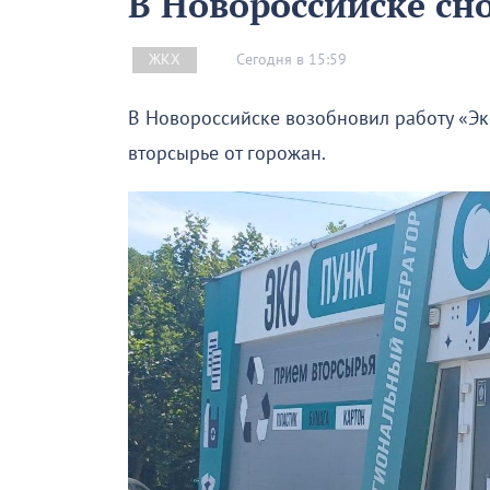
В Новороссийске сн
Сегодня в 15:59
ЖКХ
В Новороссийске возобновил работу «Эк
вторсырье от горожан.