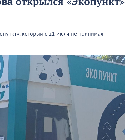
ова открылся «Экопункт»
опункт», который с 21 июля не принимал