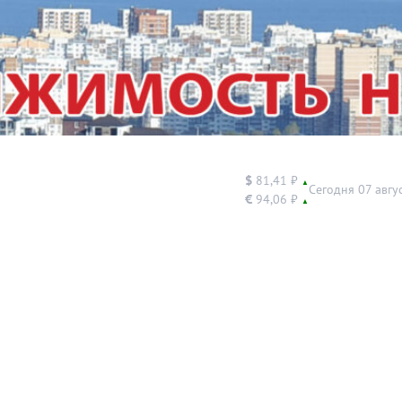
$
81,41 ₽
▲
Сегодня 07 авгу
€
94,06 ₽
▲