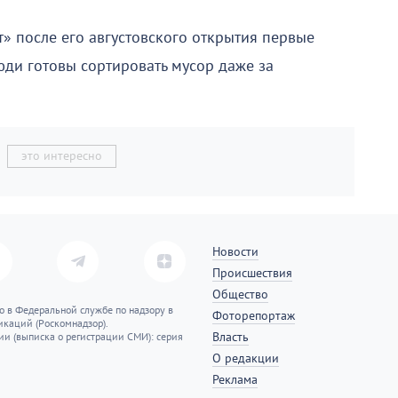
» после его августовского открытия первые
юди готовы сортировать мусор даже за
это интересно
Новости
Происшествия
Общество
о в Федеральной службе по надзору в
Фоторепортаж
каций (Роскомнадзор).
Власть
ии (выписка о регистрации СМИ): серия
О редакции
Реклама