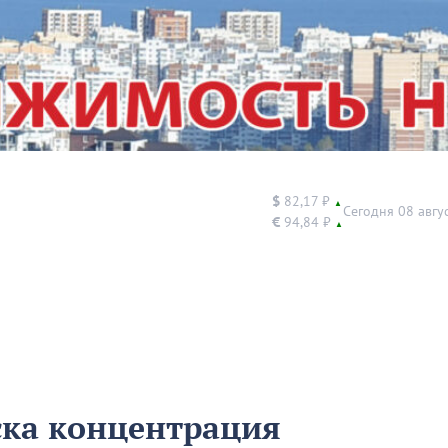
$
82,17 ₽
▲
Сегодня 08 авгу
€
94,84 ₽
▲
ска концентрация