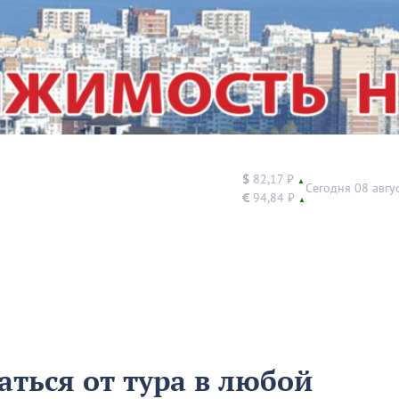
$
82,17 ₽
▲
Сегодня 08 авгу
€
94,84 ₽
▲
аться от тура в любой