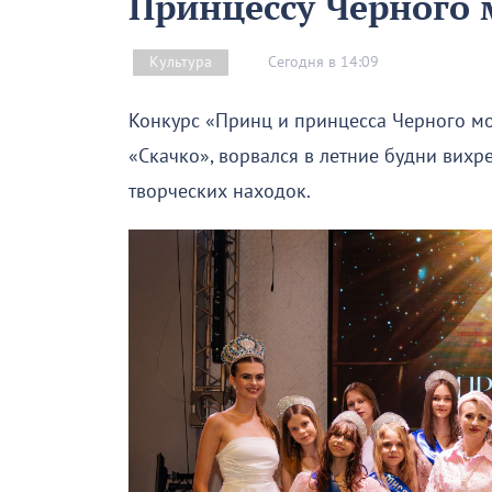
Принцессу Черного м
Сегодня в 14:09
Культура
Конкурс «Принц и принцесса Черного м
«Скачко», ворвался в летние будни вихр
творческих находок.