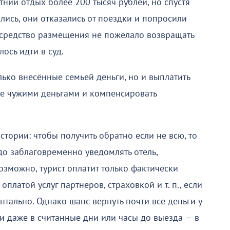
тний отдых более 200 тысяч рублей, но спустя
ись, они отказались от поездки и попросили
е средство размещения не пожелало возвращать
ось идти в суд.
лько внесённые семьей деньги, но и выплатить
ие чужими деньгами и компенсировать
истории: чтобы получить обратно если не всю, то
до заблаговременно уведомлять отель,
озможно, турист оплатит только фактически
платой услуг партнеров, страховкой и т. п., если
тально. Однако шанс вернуть почти все деньги у
дки даже в считанные дни или часы до выезда — в