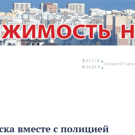
$
82,17 ₽
▲
Сегодня 07 авгу
€
94,84 ₽
▲
ка вместе с полицией