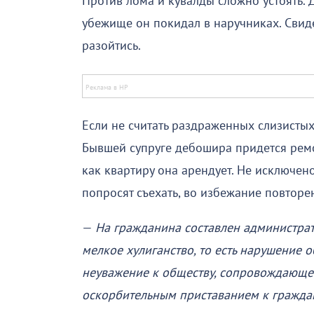
Против лома и кувалды сложно устоять. 
убежище он покидал в наручниках. Сви
разойтись.
Если не считать раздраженных слизистых
Бывшей супруге дебошира придется ремон
как квартиру она арендует. Не исключе
попросят съехать, во избежание повтор
—
На гражданина составлен администрати
мелкое хулиганство, то есть нарушение
неуважение к обществу, сопровождающе
оскорбительным приставанием к гражда