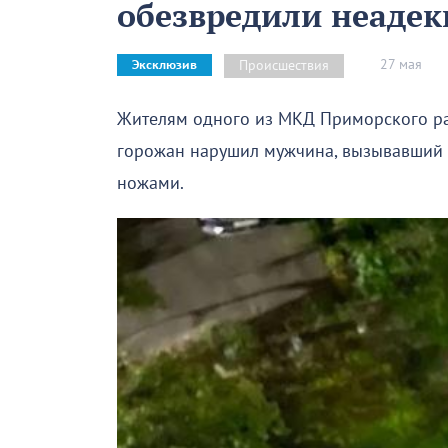
обезвредили неадек
27 мая
Происшествия
Эксклюзив
Жителям одного из МКД Приморского ра
горожан нарушил мужчина, вызывавший
ножами.