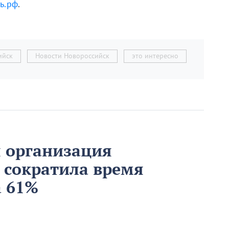
ь.рф
.
ийск
Новости Новороссийск
это интересно
 организация
 сократила время
а 61%