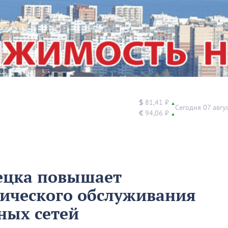
$
81,41 ₽
▲
Сегодня 07 авгу
€
94,06 ₽
▲
ецка повышает
ического обслуживания
ных сетей