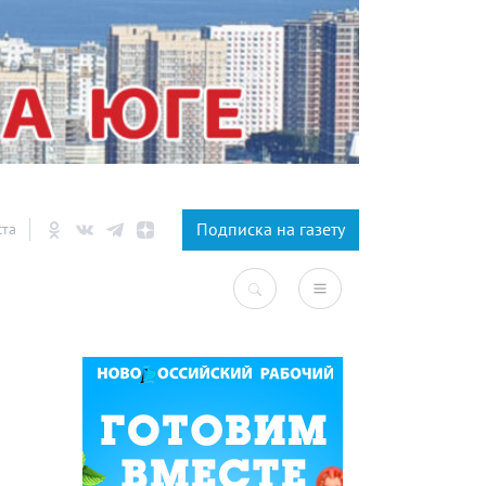
×
Подписка на газету
ста