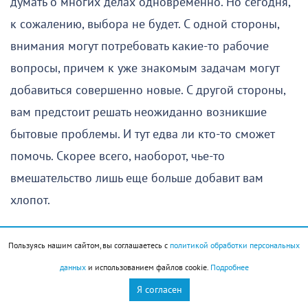
думать о многих делах одновременно. Но сегодня,
к сожалению, выбора не будет. С одной стороны,
внимания могут потребовать какие-то рабочие
вопросы, причем к уже знакомым задачам могут
добавиться совершенно новые. С другой стороны,
вам предстоит решать неожиданно возникшие
бытовые проблемы. И тут едва ли кто-то сможет
помочь. Скорее всего, наоборот, чье-то
вмешательство лишь еще больше добавит вам
хлопот.
Хорошая новость заключается в том, что вы со всем
Пользуясь нашим сайтом, вы соглашаетесь с
политикой обработки персональных
справитесь. Да, это может потребовать
данных
и использованием файлов cookie.
Подробнее
неожиданных расходов и занять довольно много
Я согласен
времени, но в целом вы останетесь довольны тем,