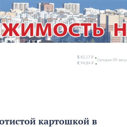
$
82,17 ₽
▲
Сегодня 09 авгу
€
94,84 ₽
▲
лотистой картошкой в