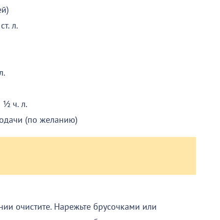
ей)
т. л.
л.
½ ч. л.
подачи (по желанию)
нии очистите. Нарежьте брусочками или