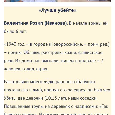
«Лучше убейте»
Валентина Розип (Иванова).
В начале войны ей
было 6 лет.
«1943 год – в городе (Новороссийске, – прим.ред.)
– немцы. Облавы, расстрелы, казни, фашистская
речь. Из дома нас выгнали, живем в подвале – 7
человек, голод, страх.
Расстреляли моего дядю раненого (бабушка
прятала его в яме), приняв его за еврея, он был чех.
Убиты две девочки (10,13 лет), наши соседки.
Повешенные трупы на деревьях с надписями: «Так
будет со всеми». И насильственный угон из города