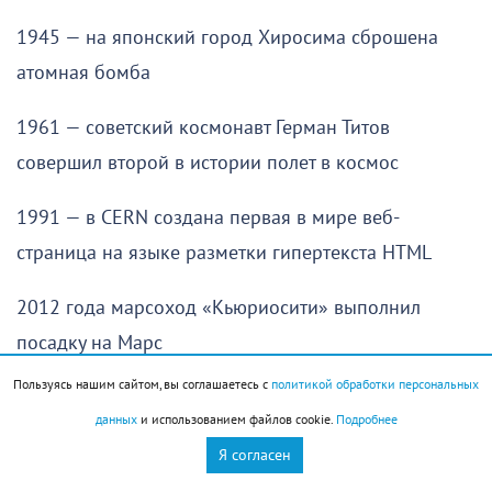
1945 — на японский город Хиросима сброшена
атомная бомба
1961 — советский космонавт Герман Титов
совершил второй в истории полет в космос
1991 — в CERN создана первая в мире веб-
страница на языке разметки гипертекста HTML
2012 года марсоход «Кьюриосити» выполнил
посадку на Марс
Пользуясь нашим сайтом, вы соглашаетесь с
политикой обработки персональных
История города
данных
и использованием файлов cookie.
Подробнее
В 1912 году Новороссийская футбольная команда
Я согласен
«Олимпия» провела в Екатеринодаре первый