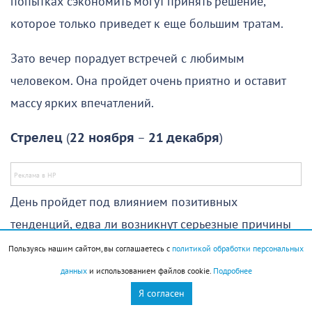
попытках сэкономить могут принять решение,
которое только приведет к еще большим тратам.
Зато вечер порадует встречей с любимым
человеком. Она пройдет очень приятно и оставит
массу ярких впечатлений.
Стрелец
(
22 ноября
–
21 декабря
)
День пройдет под влиянием позитивных
тенденций, едва ли возникнут серьезные причины
для волнения и беспокойства. Он откроет новые
Пользуясь нашим сайтом, вы соглашаетесь с
политикой обработки персональных
возможности перед
Стрельцами
, которые
данных
и использованием файлов cookie.
Подробнее
возьмутся за дела, действительно их
Я согласен