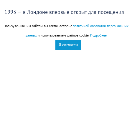
1993 — в Лондоне впервые открыт для посещения
туристами Букингемский дворец
Пользуясь нашим сайтом, вы соглашаетесь с
политикой обработки персональных
данных
и использованием файлов cookie.
Подробнее
История города
Я согласен
В 1930 году Новороссийск стал городом краевого
подчинения
Праздники
Праздник холостяка
День собирания звёзд
День службы специальной связи и информации при
ФСО РФ