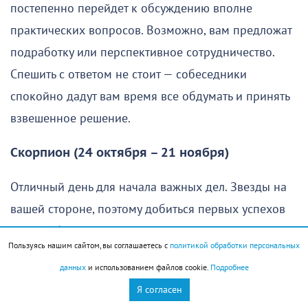
постепенно перейдет к обсуждению вполне
практических вопросов. Возможно, вам предложат
подработку или перспективное сотрудничество.
Спешить с ответом не стоит — собеседники
спокойно дадут вам время все обдумать и принять
взвешенное решение.
Скорпион (24 октября – 21 ноября)
Отличный день для начала важных дел. Звезды на
вашей стороне, поэтому добиться первых успехов
удастся быстрее, чем вы ожидали. К тому же охотно
Пользуясь нашим сайтом, вы соглашаетесь с
политикой обработки персональных
помогут давние знакомые и проверенные
данных
и использованием файлов cookie.
Подробнее
союзники, так что многие задачи получится решить
Я согласен
без лишних усилий.