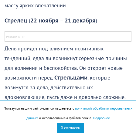
массу ярких впечатлений.
Стрелец
(
22 ноября
–
21 декабря
)
День пройдет под влиянием позитивных
тенденций, едва ли возникнут серьезные причины
для волнения и беспокойства. Он откроет новые
возможности перед
Стрельцами
, которые
возьмутся за дела, действительно их
вдохновляющие, пусть даже и довольно сложные.
Пользуясь нашим сайтом, вы соглашаетесь с
политикой обработки персональных
Не исключено, что удастся договориться о
данных
и использованием файлов cookie.
Подробнее
совместных действиях с людьми, которым вы
Я согласен
когда-то оказали важные услуги. В благодарность