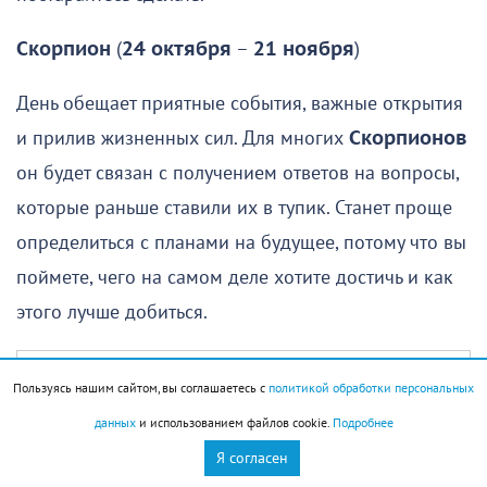
Скорпион
(
24 октября
–
21 ноября
)
День обещает приятные события, важные открытия
и прилив жизненных сил. Для многих
Скорпионов
он будет связан с получением ответов на вопросы,
которые раньше ставили их в тупик. Станет проще
определиться с планами на будущее, потому что вы
поймете, чего на самом деле хотите достичь и как
этого лучше добиться.
Пользуясь нашим сайтом, вы соглашаетесь с
политикой обработки персональных
Однако не стоит рассказывать всем о своих планах
данных
и использованием файлов cookie.
Подробнее
и намерениях, делиться секретами или просить у
Я согласен
кого-то советов. Вообще, чем меньше вы будете