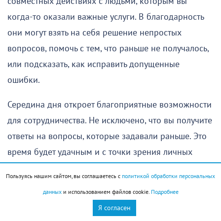
совместных действиях с людьми, которым вы
когда-то оказали важные услуги. В благодарность
они могут взять на себя решение непростых
вопросов, помочь с тем, что раньше не получалось,
или подсказать, как исправить допущенные
ошибки.
Середина дня откроет благоприятные возможности
для сотрудничества. Не исключено, что вы получите
ответы на вопросы, которые задавали раньше. Это
время будет удачным и с точки зрения личных
отношений. Если вы с кем-то были в ссоре,
Пользуясь нашим сайтом, вы соглашаетесь с
политикой обработки персональных
наверняка сможете помириться. Возможно,
данных
и использованием файлов cookie.
Подробнее
напомнит о себе человек, по которому вы скучали.
Я согласен
Если между вами раньше возникали разногласия,