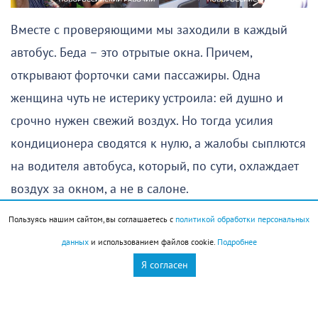
Вместе с проверяющими мы заходили в каждый
автобус. Беда – это отрытые окна. Причем,
открывают форточки сами пассажиры. Одна
женщина чуть не истерику устроила: ей душно и
срочно нужен свежий воздух. Но тогда усилия
кондиционера сводятся к нулю, а жалобы сыплются
на водителя автобуса, который, по сути, охлаждает
воздух за окном, а не в салоне.
Пользуясь нашим сайтом, вы соглашаетесь с
политикой обработки персональных
После такого разъяснения окно в маршрутке все же
данных
и использованием файлов cookie.
Подробнее
закрыли, пассажирка успокоилась и автобус
Я согласен
двинулся дальше.
Наше внимание привлек автобус, у которого был