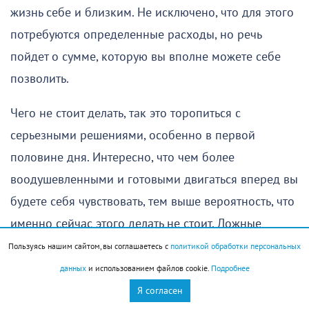
жизнь себе и близким. Не исключено, что для этого
потребуются определенные расходы, но речь
пойдет о сумме, которую вы вполне можете себе
позволить.
Чего не стоит делать, так это торопиться с
серьезными решениями, особенно в первой
половине дня. Интересно, что чем более
воодушевленными и готовыми двигаться вперед вы
будете себя чувствовать, тем выше вероятность, что
именно сейчас этого делать не стоит. Ложные
надежды могут подтолкнуть к поступку, о котором
Пользуясь нашим сайтом, вы соглашаетесь с
политикой обработки персональных
позже придется пожалеть, а неправильно
данных
и использованием файлов cookie.
Подробнее
истолкованные слова окружающих, вероятно,
Я согласен