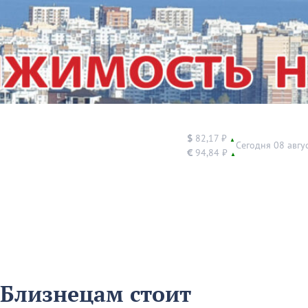
$
82,17 ₽
▲
Сегодня 08 авгу
€
94,84 ₽
▲
 Близнецам стоит