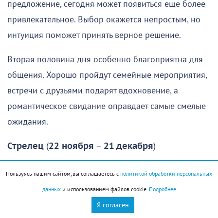
предложение, сегодня может появиться еще более
привлекательное. Выбор окажется непростым, но
интуиция поможет принять верное решение.
Вторая половина дня особенно благоприятна для
общения. Хорошо пройдут семейные мероприятия,
встречи с друзьями подарят вдохновение, а
романтическое свидание оправдает самые смелые
ожидания.
Стрелец
(
22 ноября
–
21 декабря
)
В начале дня лучше не рисковать. Это довольно
Пользуясь нашим сайтом, вы соглашаетесь с
политикой обработки персональных
сложное время, когда многим Стрельцам будет
данных
и использованием файлов cookie.
Подробнее
трудно правильно оценить ситуацию.
Я согласен
Представители знака могут строить иллюзии или