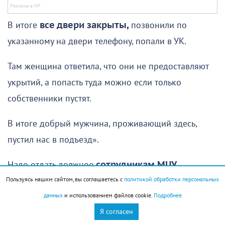
В итоге
все двери закрыты,
позвонили по
указанному на двери телефону, попали в УК.
Там женщина ответила, что они не предоставляют
укрытий, а попасть туда можно если только
собственники пустят.
В итоге добрый мужчина, проживающий здесь,
пустил нас в подъезд».
Надо отдать должное
сотрудникам МЦУ
Пользуясь нашим сайтом, вы соглашаетесь с
политикой обработки персональных
администрации города,
которые почти
данных
и использованием файлов cookie.
Подробнее
мгновенно отреагировали на обращение и дали
Я согласен
обратную связь.