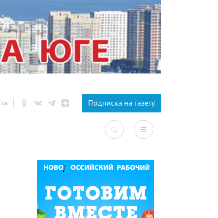
×
Подписка на газету
ста