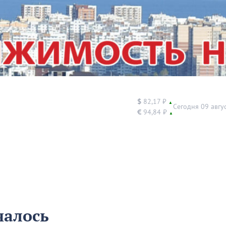
$
82,17 ₽
▲
Сегодня 09 авгу
€
94,84 ₽
▲
чалось