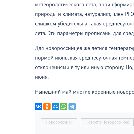
метеорологического лета, проинформир
природы и климата, натуралист, член РГО
слишком убедительна такая среднесуточн
лета. Эти параметры прописаны для сре
Для новороссийцев же летняя температур
нормой июньская среднесуточная темпер
отклонениями в ту или иную сторону. Но,
июня.
Нынешний май многие коренные новоро
Новороссийск
Новости Новороссийск