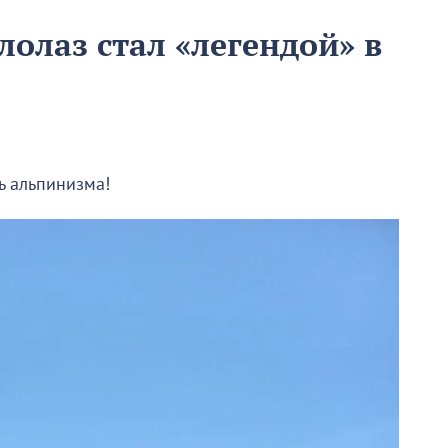
олаз стал «легендой» в
ь альпинизма!