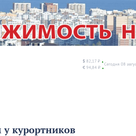
$
82,17 ₽
▲
Сегодня 08 авгу
€
94,84 ₽
▲
у курортников