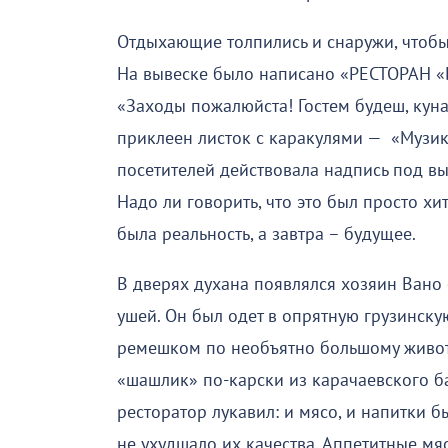
Отдыхающие толпились и снаружи, чтобы 
На вывеске было написано «РЕСТОРАН «Б
«Заходы пожалюйста! Гостем будеш, кун
приклеен листок с каракулями — «Музик
посетителей действовала надпись под выв
Надо ли говорить, что это был просто х
была реальность, а завтра – будущее.
В дверях духана появлялся хозяин Вано
ушей. Он был одет в опрятную грузинску
ремешком по необъятно большому животу
«шашлик» по-карски из карачаевского б
ресторатор лукавил: и мясо, и напитки 
не ухудшало их качества. Аппетитные м