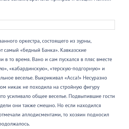
анного оркестра, состоящего из зурны,
от самый «бедный Банка». Кавказские
в то время. Вано и сам пускался в пляс вместе
кую», «кабардинскую», «терскую-подгорную» и
ельное веселье. Выкрикивал «Асса!» Несуразно
том никак не походила на стройную фигуру
что усиливало общее веселье. Подвыпившие гости
ядели они также смешно. Но если находился
 отмечали аплодисментами, то хозяин подносил
родолжалось.