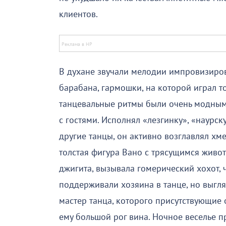
клиентов.
В духане звучали мелодии импровизиров
барабана, гармошки, на которой играл т
танцевальные ритмы были очень модными 
с гостями. Исполнял «лезгинку», «наурс
другие танцы, он активно возглавлял хм
толстая фигура Вано с трясущимся живо
джигита, вызывала гомерический хохот, 
поддерживали хозяина в танце, но выгл
мастер танца, которого присутствующие
ему большой рог вина. Ночное веселье п