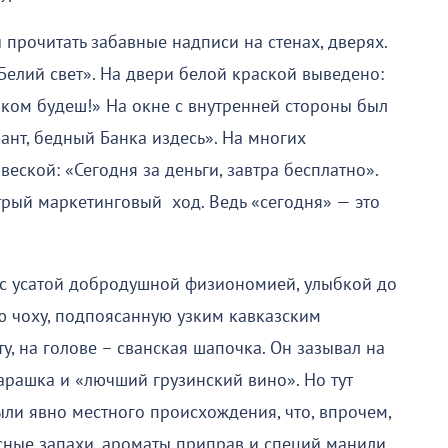
прочитать забавные надписи на стенах, дверях.
елий свет». На двери белой краской выведено:
аком будеш!» На окне с внутренней стороны был
ант, бедный Банка издесь». На многих
еской: «Сегодня за деньги, завтра бесплатно».
итрый маркетинговый ход. Ведь «сегодня» — это
 с усатой добродушной физиономией, улыбкой до
ю чоху, подпоясанную узким кавказским
, на голове – сванская шапочка. Он зазывал на
арашка и «лючший грузинский вино». Но тут
были явно местного происхождения, что, впрочем,
ясные запахи, ароматы приправ и специй манили