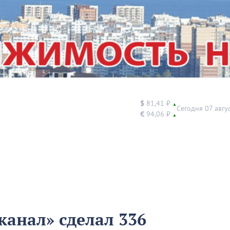
$
81,41 ₽
▲
Сегодня 07 авгу
€
94,06 ₽
▲
канал» сделал 336