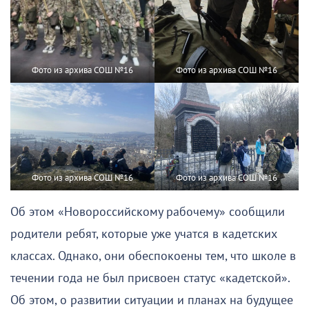
Фото из архива СОШ №16
Фото из архива СОШ №16
Фото из архива СОШ №16
Фото из архива СОШ №16
Об этом «Новороссийскому рабочему» сообщили
родители ребят, которые уже учатся в кадетских
классах. Однако, они обеспокоены тем, что школе в
течении года не был присвоен статус «кадетской».
Об этом, о развитии ситуации и планах на будущее